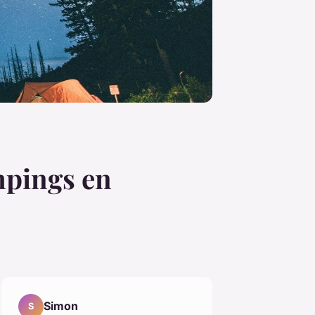
mpings en
Simon
S