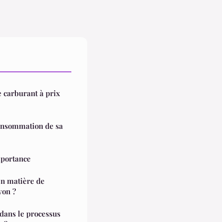
e carburant à prix
consommation de sa
mportance
en matière de
yon ?
 dans le processus