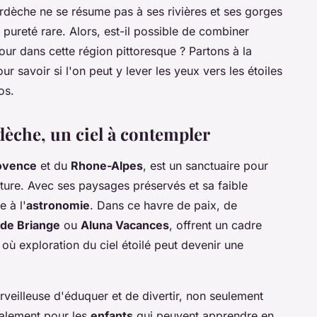
rdèche ne se résume pas à ses rivières et ses gorges
e pureté rare. Alors, est-il possible de combiner
our dans cette région pittoresque ? Partons à la
savoir si l'on peut y lever les yeux vers les étoiles
os.
rdèche, un ciel à contempler
ovence
et du
Rhone-Alpes
, est un sanctuaire pour
ture. Avec ses paysages préservés et sa faible
e à l'
astronomie
. Dans ce havre de paix, de
de Briange
ou
Aluna Vacances
, offrent un cadre
où exploration du ciel étoilé peut devenir une
veilleuse d'éduquer et de divertir, non seulement
galement pour les
enfants
qui peuvent apprendre en