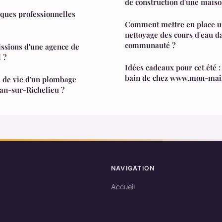
de construction d'une mais
ques professionnelles
Comment mettre en place un
nettoyage des cours d'eau d
communauté ?
issions d'une agence de
 ?
Idées cadeaux pour cet été :
bain de chez www.mon-mail
e de vie d'un plombage
ean-sur-Richelieu ?
NAVIGATION
Accueil