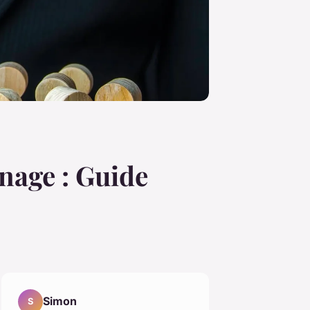
nage : Guide
Simon
S