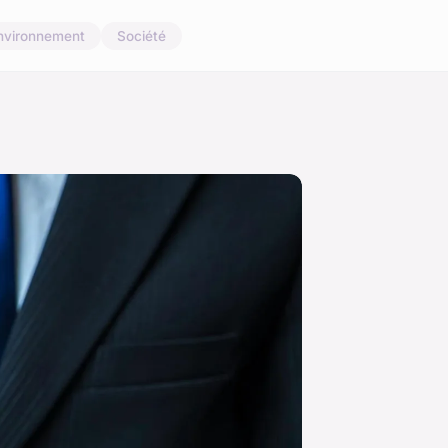
nvironnement
Société