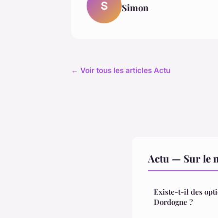
S
Simon
← Voir tous les articles Actu
Actu — Sur le 
Existe-t-il des op
Dordogne ?