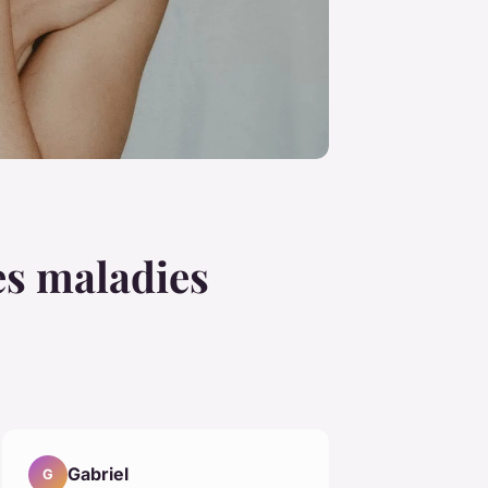
es maladies
Gabriel
G