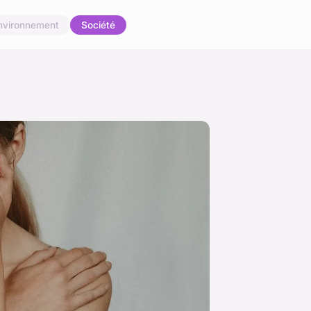
nvironnement
Société