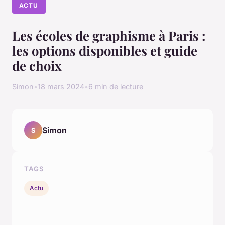
ACTU
Les écoles de graphisme à Paris :
les options disponibles et guide
de choix
Simon
•
18 mars 2024
•
6 min de lecture
Simon
S
TAGS
Actu