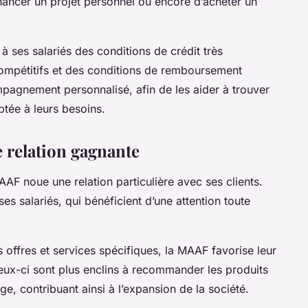
financer un projet personnel ou encore d’acheter un
i à ses
salariés
des conditions de
crédit
très
compétitifs et des conditions de remboursement
pagnement personnalisé, afin de les aider à trouver
ptée à leurs besoins.
e relation gagnante
AAF
noue une
relation
particulière avec ses
clients
.
 ses
salariés
, qui bénéficient d’une attention toute
s
offres
et services spécifiques, la
MAAF
favorise leur
ceux-ci sont plus enclins à recommander les produits
ge, contribuant ainsi à l’expansion de la
société
.