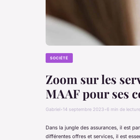
SOCIÉTÉ
Zoom sur les serv
MAAF pour ses c
Gabriel
•
14 septembre 2023
•
6 min de lectur
Dans la jungle des
assurances
, il est p
différentes
offres
et
services
, il est es