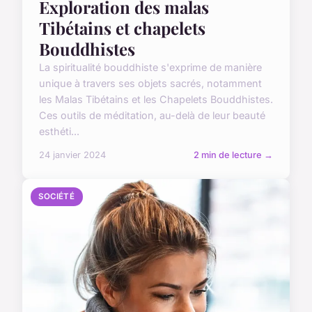
Exploration des malas
Tibétains et chapelets
Bouddhistes
La spiritualité bouddhiste s'exprime de manière
unique à travers ses objets sacrés, notamment
les Malas Tibétains et les Chapelets Bouddhistes.
Ces outils de méditation, au-delà de leur beauté
esthéti...
24 janvier 2024
2 min de lecture →
SOCIÉTÉ