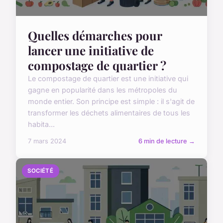
Quelles démarches pour
lancer une initiative de
compostage de quartier ?
Le compostage de quartier est une initiative qui
gagne en popularité dans les métropoles du
monde entier. Son principe est simple : il s'agit de
transformer les déchets alimentaires de tous les
habita...
7 mars 2024
6 min de lecture →
SOCIÉTÉ