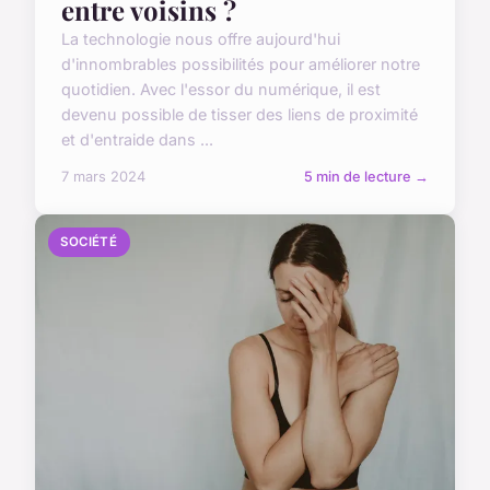
entre voisins ?
La technologie nous offre aujourd'hui
d'innombrables possibilités pour améliorer notre
quotidien. Avec l'essor du numérique, il est
devenu possible de tisser des liens de proximité
et d'entraide dans ...
7 mars 2024
5 min de lecture →
SOCIÉTÉ