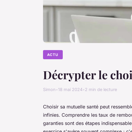
ACTU
Décrypter le cho
Simon
•
18 mai 2024
•
2 min de lecture
Choisir sa mutuelle santé peut ressembl
infinies. Comprendre les taux de rembo
garanties sont des étapes indispensabl
exercice s'avère souvent complexe ; c'e