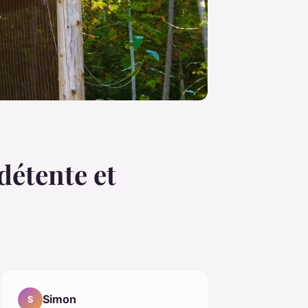
détente et
Simon
S