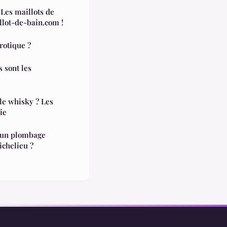
 Les maillots de
lot-de-bain.com !
rotique ?
s sont les
le whisky ? Les
ie
d'un plombage
ichelieu ?