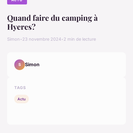
Quand faire du camping à
Hyeres?
Simon
•
23 novembre 2024
•
2 min de lecture
Simon
S
TAGS
Actu