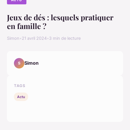
Jeux de dés : lesquels pratiquer
en famille ?
Simon
•
21 avril 2024
•
3 min de lecture
Simon
S
TAGS
Actu