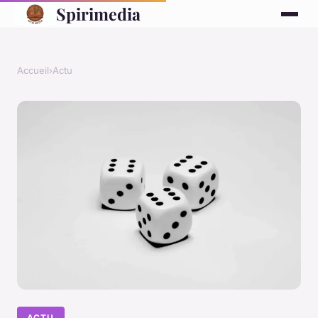
Spirimedia
Accueil
›
Actu
ACTU