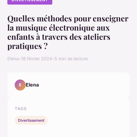
Quelles méthodes pour enseigner
la musique électronique aux
enfants à travers des ateliers
pratiques ?
Elena
•
18 février 2024
•
5 min de lecture
Elena
E
TAGS
Divertissement