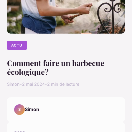
ACTU
Comment faire un barbecue
écologique?
Simon
•
2 mai 2024
•
2 min de lecture
Simon
S